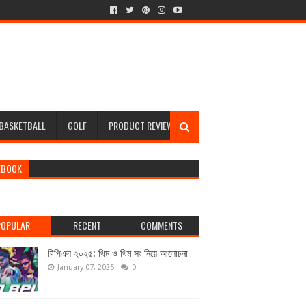
BASKETBALL
GOLF
PRODUCT REVIEW
EBOOK
POPULAR
RECENT
COMMENTS
বিপিএল ২০২৫: থিম ও থিম সং নিয়ে আলোচনা
January 07, 2025
0