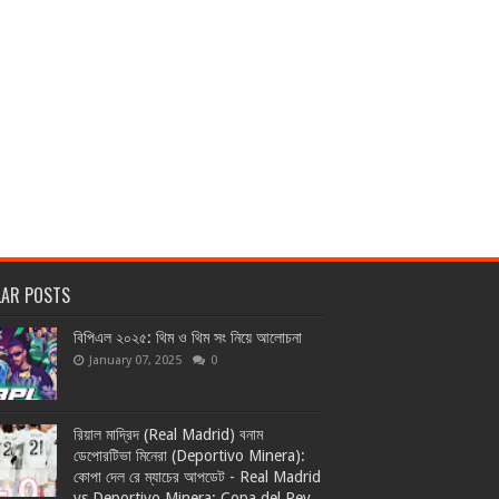
LAR POSTS
বিপিএল ২০২৫: থিম ও থিম সং নিয়ে আলোচনা
January 07, 2025
0
রিয়াল মাদ্রিদ (Real Madrid) বনাম
ডেপোরটিভা মিনেরা (Deportivo Minera):
কোপা দেল রে ম্যাচের আপডেট - Real Madrid
vs Deportivo Minera: Copa del Rey