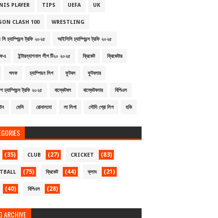
NIS PLAYER
TIPS
UEFA
UK
SON CLASH 100
WRESTLING
সি চ্যাম্পিয়ন্স ট্রফি ২০২৫
আইসিসি চ্যাম্পিয়ন্স ট্রফি ২০২৫
ফএ
ইন্টারন্যাশনাল লীগ টি২০ ২০২৫
ক্রিকেট
ক্রিকেটার
গলফ
চ্যাম্পিয়ন লিগ
ফুটবল
ফুটবলার
শ চ্যাম্পিয়ন্স ট্রফি ২০২৫
বাস্কেটবল
বাস্কেটবলার
বিপিএল
্টন
মেসি
রোনালদো
লা লিগা
সৌদি প্রো লিগ
হকি
EGORIES
(35)
(27)
(83)
CLUB
CRICKET
(75)
(44)
(21)
TBALL
ক্রিকেট
ক্লাব
(40)
(28)
বিপিএল
G ARCHIVE