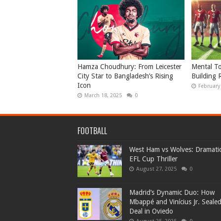
Hamza Choudhury: From Leicester
Mental To
City Star to Bangladesh’s Rising
Building 
Icon
February
March 18, 2025
0
FOOTBALL
West Ham vs Wolves: Dramati
EFL Cup Thriller
August 27, 2025
0
Madrid’s Dynamic Duo: How
Mbappé and Vinícius Jr. Seale
Deal in Oviedo