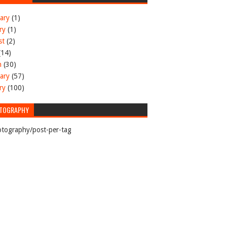
ary
(1)
ry
(1)
st
(2)
(14)
h
(30)
ary
(57)
ry
(100)
TOGRAPHY
tography/post-per-tag