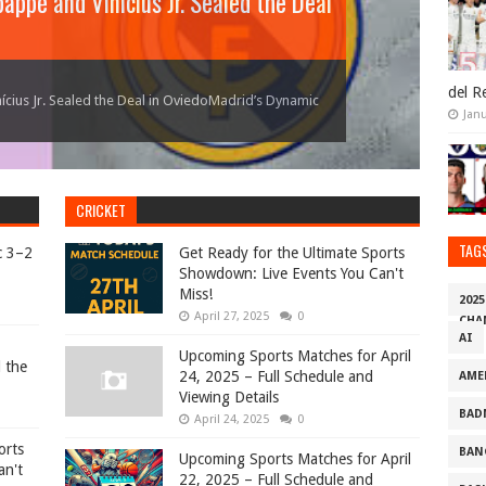
ppé and Vinícius Jr. Sealed the Deal
orts Showdown: Live Events You Can't
ory Over Real Madrid in Copa del Rey
pril 24, 2025 – Full Schedule and
 3–2 EFL Cup Thriller
del R
t Ham in EFL Cup Drama!Match Summary In a thrilling
ius Jr. Sealed the Deal in OviedoMadrid’s Dynamic
 latest action? Whether you're into cricket, football,
rday, April 26, 2025, Barcelona triumphed over Real
 exhilarating sports action across the globe. Whether
Janu
CRICKET
TAG
c 3–2
Get Ready for the Ultimate Sports
Showdown: Live Events You Can't
Miss!
202
April 27, 2025
0
CHA
AI
Upcoming Sports Matches for April
d the
24, 2025 – Full Schedule and
AME
Viewing Details
BAD
April 24, 2025
0
orts
BAN
Upcoming Sports Matches for April
an't
22, 2025 – Full Schedule and