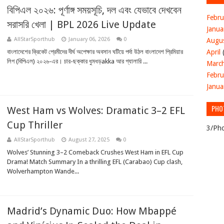
বিপিএল ২০২৬: পূর্ণাঙ্গ সময়সূচি, দল এবং যেভাবে দেখবেন
Febru
সরাসরি খেলা | BPL 2026 Live Update
Janua
AllStarSporthub
January 06, 2026
0
Augu
April
বাংলাদেশের ক্রিকেট প্রেমীদের দীর্ঘ অপেক্ষার অবসান ঘটিয়ে পর্দা উঠল বাংলাদেশ প্রিমিয়ার
লিগ (বিপিএল) ২০২৬-এর। চার-ছক্কার ধুমধড়akka আর গ্যালারি ...
Marc
Febru
Janua
PHO
West Ham vs Wolves: Dramatic 3–2 EFL
Cup Thriller
3/Pho
AllStarSporthub
August 27, 2025
0
Wolves’ Stunning 3–2 Comeback Crushes West Ham in EFL Cup
Drama! Match Summary In a thrilling EFL (Carabao) Cup clash,
Wolverhampton Wande...
Madrid’s Dynamic Duo: How Mbappé