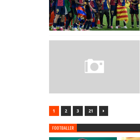
1
2
3
21
FOOTBALLER