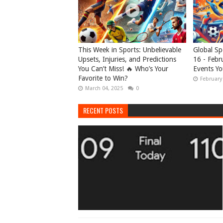
This Week in Sports: Unbelievable
Global Sp
Upsets, Injuries, and Predictions
16 - Febr
You Can’t Miss! 🔥 Who’s Your
Events Yo
Favorite to Win?
February
March 04, 2025
0
RECENT POSTS