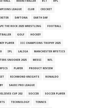
KETBALL
BASKETBALLER
BCT
BPL
MPIONS LEAGUE
CLUB
CRICKET
CKETER
DAYTONA
EARTH DAY
APE THE ROCK 2025 WRESTLING
FOOTBALL
TBALLER
GOLF
HOCKEY
KEY PLAYER
ICC CHAMPIONS TROPHY 2025
0
IPL
LALIGA
MANCHESTER MYSTICS
TERS SNOOKER 2025
MESSI
NFL
MPICS
PLAYER
PRODUCT REVIEW
KET
RICHMOND KNIGHTS
RONALDO
BY
SAUDI PRO LEAGUE
ELIEVES CUP 202
SOCCER
SOCCER PLAYER
RTS
TECHNOLOGY
TENNIS