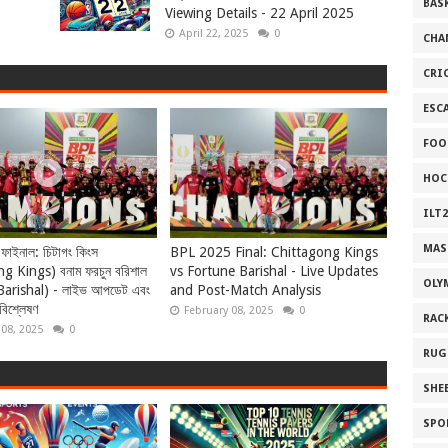
BAS
Viewing Details - 22 April 2025
April 22, 2025
0
CHA
CRI
ESC
FOO
HOC
ILT2
MAS
াইনাল: চিটাগং কিংস
BPL 2025 Final: Chittagong Kings
g Kings) বনাম ফরচুন বরিশাল
vs Fortune Barishal - Live Updates
OLY
arishal) - লাইভ আপডেট এবং
and Post-Match Analysis
 বিশ্লেষণ
February 08, 2025
0
RAC
 08, 2025
0
RUG
SHEB
SPO