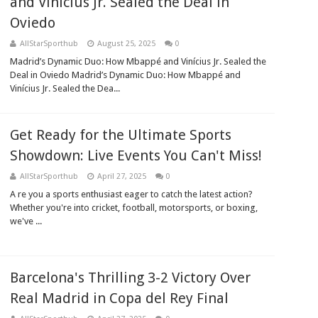
and Vinícius Jr. Sealed the Deal in
Oviedo
AllStarSporthub
August 25, 2025
0
Madrid’s Dynamic Duo: How Mbappé and Vinícius Jr. Sealed the
Deal in Oviedo Madrid’s Dynamic Duo: How Mbappé and
Vinícius Jr. Sealed the Dea...
Get Ready for the Ultimate Sports
Showdown: Live Events You Can't Miss!
AllStarSporthub
April 27, 2025
0
A re you a sports enthusiast eager to catch the latest action?
Whether you're into cricket, football, motorsports, or boxing,
we've ...
Barcelona's Thrilling 3-2 Victory Over
Real Madrid in Copa del Rey Final