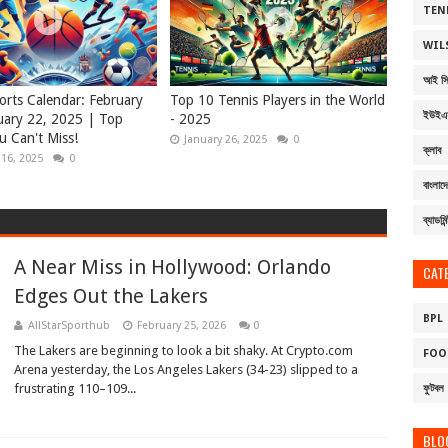
TEN
WIL
আই সি 
orts Calendar: February
Top 10 Tennis Players in the World
ইউইএ
uary 22, 2025 | Top
- 2025
u Can't Miss!
January 26, 2025
0
ক্লাব
 16, 2025
0
বাংলাদে
ব্যাডমিন
A Near Miss in Hollywood: Orlando
CAT
Edges Out the Lakers
BPL
AllStarSporthub
February 25, 2026
0
The Lakers are beginning to look a bit shaky. At Crypto.com
FOO
Arena yesterday, the Los Angeles Lakers (34-23) slipped to a
frustrating 110–109...
ফুটবল
BLO