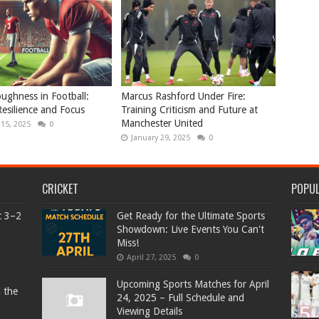
ughness in Football:
Marcus Rashford Under Fire:
Resilience and Focus
Training Criticism and Future at
Manchester United
 15, 2025
0
January 29, 2025
0
CRICKET
POPU
c 3–2
Get Ready for the Ultimate Sports
Showdown: Live Events You Can't
Miss!
April 27, 2025
0
Upcoming Sports Matches for April
d the
24, 2025 – Full Schedule and
Viewing Details