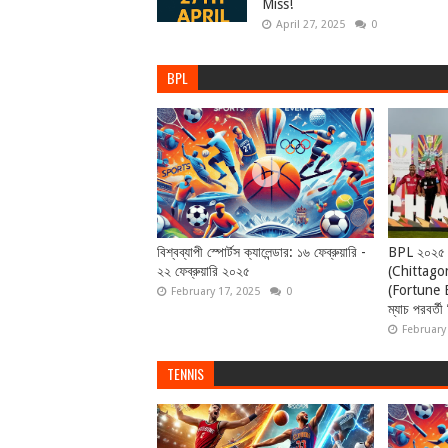
Miss!
April 27, 2025
0
BPL
বিশ্বব্যাপী স্পোর্টস ক্যালেন্ডার: ১৬ ফেব্রুয়ারি -
BPL ২০২৫ ফ
২২ ফেব্রুয়ারি ২০২৫
(Chittagon
(Fortune B
February 17, 2025
0
ম্যাচ পরবর্তী
February
TENNIS