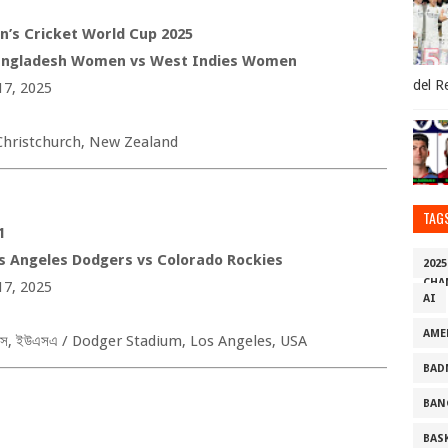
’s Cricket World Cup 2025
ngladesh Women vs West Indies Women
del R
17, 2025
Christchurch, New Zealand
TAG
1
s Angeles Dodgers vs Colorado Rockies
202
CHA
17, 2025
AI
AME
েস
,
ইউএসএ /
Dodger Stadium, Los Angeles, USA
BAD
BAN
BAS