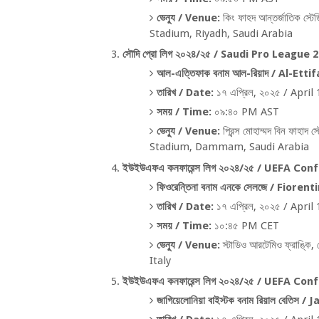
ভেন্যু /
Venue:
কিং ফাহদ আন্তর্জাতিক স্টেড
Stadium, Riyadh, Saudi Arabia
সৌদি প্রো লিগ ২০২৪/২৫ /
Saudi Pro League 2
আল-এত্তিফাক বনাম আল-রিয়াদ /
Al-Ettif
তারিখ /
Date:
১৭ এপ্রিল
,
২০২৫ /
April 
সময় /
Time:
০৯:৪০
PM AST
ভেন্যু /
Venue:
প্রিন্স মোহাম্মদ বিন ফাহাদ স্ট
Stadium, Dammam, Saudi Arabia
ইউইউএফএ কনফারেন্স লিগ ২০২৪/২৫ /
UEFA Conf
ফিওরেন্তিনা বনাম এনকে সেলজে /
Fiorenti
তারিখ /
Date:
১৭ এপ্রিল
,
২০২৫ /
April 
সময় /
Time:
১০:৪৫
PM CET
ভেন্যু /
Venue:
স্টাডিও আরটেমিও ফ্রাঙ্কি
,
Italy
ইউইউএফএ কনফারেন্স লিগ ২০২৪/২৫ /
UEFA Conf
জাগিয়েলোনিয়া বাইস্টক বনাম রিয়াল বেতিস /
Ja