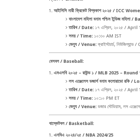
আইসিসি নারী ক্রিকেট বিশ্বকাপ ২০২৫ /
ICC Women
বাংলাদেশ মহিলা বনাম পশ্চিম ইন্ডিজ মহিলা /
Ba
তারিখ /
Date:
১৭ এপ্রিল
,
২০২৫ /
April 
সময় /
Time:
১০:৩০
AM IST
ভেন্যু /
Venue:
ক্রাইস্টচার্চ
,
নিউজিল্যান্ড /
বেসবল /
Baseball:
এমএলবি ২০২৫ – রাউন্ড ১ /
MLB 2025 – Round 
লস এঞ্জেলেস ডজার্স বনাম কলোরাডো রকি /
Lo
তারিখ /
Date:
১৭ এপ্রিল
,
২০২৫ /
April 
সময় /
Time:
১০:১০
PM ET
ভেন্যু /
Venue:
ডজার স্টেডিয়াম
,
লস এঞ্জেল
বাস্কেটবল /
Basketball:
এনবিএ ২০২৪/২৫ /
NBA 2024/25