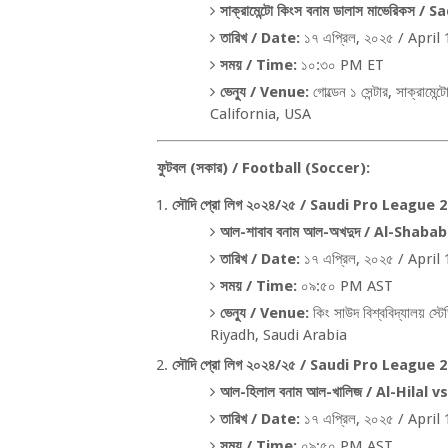
সাক্রামেন্টো কিংস বনাম ডালাস মাভেরিকস /
Sa
তারিখ /
Date:
১৭ এপ্রিল
,
২০২৫ /
April 
সময় /
Time:
১০:৩০
PM ET
ভেন্যু /
Venue:
গোল্ডেন ১ সেন্টার
,
সাক্রামেন্ট
California, USA
ফুটবল (সকার) /
Football (Soccer):
সৌদি প্রো লিগ ২০২৪/২৫ /
Saudi Pro League 2
আল-শাবাব বনাম আল-অখদুদ /
Al-Shabab
তারিখ /
Date:
১৭ এপ্রিল
,
২০২৫ /
April 
সময় /
Time:
০৯:৫০
PM AST
ভেন্যু /
Venue:
কিং সাউদ বিশ্ববিদ্যালয় স্টে
Riyadh, Saudi Arabia
সৌদি প্রো লিগ ২০২৪/২৫ /
Saudi Pro League 2
আল-হিলাল বনাম আল-খালিজ /
Al-Hilal v
তারিখ /
Date:
১৭ এপ্রিল
,
২০২৫ /
April 
সময় /
Time:
০৯:৫০
PM AST