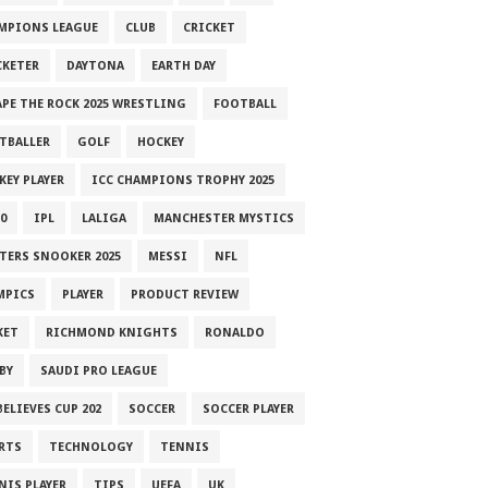
MPIONS LEAGUE
CLUB
CRICKET
CKETER
DAYTONA
EARTH DAY
APE THE ROCK 2025 WRESTLING
FOOTBALL
TBALLER
GOLF
HOCKEY
KEY PLAYER
ICC CHAMPIONS TROPHY 2025
0
IPL
LALIGA
MANCHESTER MYSTICS
TERS SNOOKER 2025
MESSI
NFL
MPICS
PLAYER
PRODUCT REVIEW
KET
RICHMOND KNIGHTS
RONALDO
BY
SAUDI PRO LEAGUE
ELIEVES CUP 202
SOCCER
SOCCER PLAYER
RTS
TECHNOLOGY
TENNIS
NIS PLAYER
TIPS
UEFA
UK