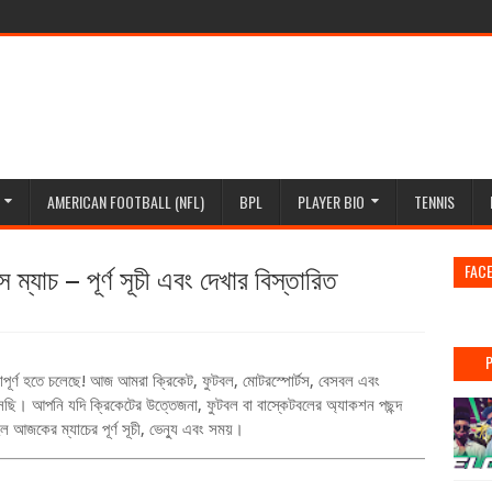
AMERICAN FOOTBALL (NFL)
BPL
PLAYER BIO
TENNIS
্যাচ – পূর্ণ সূচী এবং দেখার বিস্তারিত
FAC
াপূর্ণ হতে চলেছে! আজ আমরা ক্রিকেট
,
ফুটবল
,
মোটরস্পোর্টস
,
বেসবল এবং
ে এসেছি। আপনি যদি ক্রিকেটের উত্তেজনা
,
ফুটবল বা বাস্কেটবলের অ্যাকশন পছন্দ
আজকের ম্যাচের পূর্ণ সূচী
,
ভেন্যু এবং সময়।