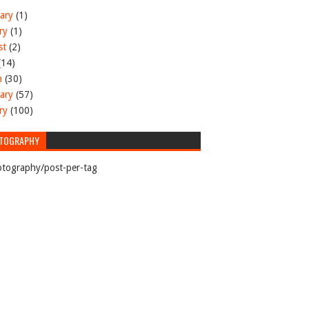
ary
(1)
ry
(1)
st
(2)
(14)
h
(30)
ary
(57)
ry
(100)
TOGRAPHY
tography/post-per-tag