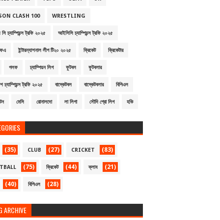
SON CLASH 100
WRESTLING
সি চ্যাম্পিয়ন্স ট্রফি ২০২৫
আইসিসি চ্যাম্পিয়ন্স ট্রফি ২০২৫
ফএ
ইন্টারন্যাশনাল লীগ টি২০ ২০২৫
ক্রিকেট
ক্রিকেটার
গলফ
চ্যাম্পিয়ন লিগ
ফুটবল
ফুটবলার
শ চ্যাম্পিয়ন্স ট্রফি ২০২৫
বাস্কেটবল
বাস্কেটবলার
বিপিএল
্টন
মেসি
রোনালদো
লা লিগা
সৌদি প্রো লিগ
হকি
EGORIES
(35)
(27)
(83)
CLUB
CRICKET
(75)
(44)
(21)
TBALL
ক্রিকেট
ক্লাব
(40)
(28)
বিপিএল
G ARCHIVE