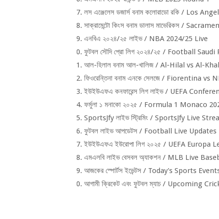
লস এঞ্জেলেস ডজার্স বনাম কলোরাডো রকি /
Los Angel
সাক্রামেন্টো কিংস বনাম ডালাস মাভেরিকস /
Sacrament
এনবিএ ২০২৪/২৫ লাইভ /
NBA 2024/25 Live
ফুটবল সৌদি প্রো লিগ ২০২৪/২৫ /
Football Saudi
আল-হিলাল বনাম আল-খালিজ /
Al-Hilal vs Al-Kha
ফিওরেন্তিনা বনাম এনকে সেলজে /
Fiorentina vs N
ইউইউএফএ কনফারেন্স লিগ লাইভ /
UEFA Conferen
ফর্মুলা ১ মনাকো ২০২৫ /
Formula 1 Monaco 20
SportsJfy
লাইভ স্ট্রিমিং /
SportsJfy Live Str
ফুটবল লাইভ আপডেটস /
Football Live Updates
ইউইউএফএ ইউরোপা লিগ ২০২৫ /
UEFA Europa L
এমএলবি লাইভ বেসবল অ্যাকশন /
MLB Live Baseb
আজকের স্পোর্টস ইভেন্টস /
Today's Sports Event
আগামী ক্রিকেট এবং ফুটবল ম্যাচ /
Upcoming Crick