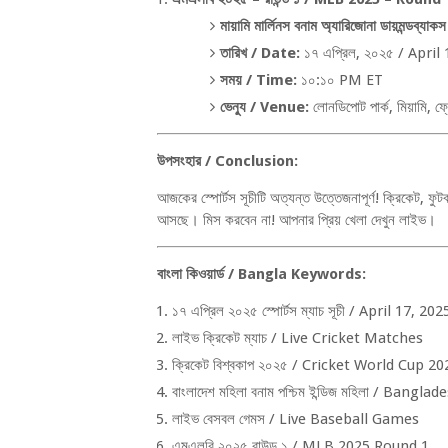
মায়ামি মার্লিনস বনাম অ্যারিজোনা ডায়মন্ডব্যাক
তারিখ /
Date:
১৭ এপ্রিল
,
২০২৫ /
April 
সময় /
Time:
১০:১০
PM ET
ভেন্যু /
Venue:
লোনডিপোট পার্ক
,
মিয়ামি
,
ফ্
উপসংহার /
Conclusion:
আজকের স্পোর্টস সূচীটি অত্যন্ত উত্তেজনাপূর্ণ! ক্রিকেট
,
ফুট
আসছে। মিস করবেন না! আপনার প্রিয় খেলা দেখুন লাইভ
।
বাংলা কিওয়ার্ড /
Bangla Keywords:
১৭ এপ্রিল ২০২৫ স্পোর্টস ম্যাচ সূচী /
April 17, 20
লাইভ ক্রিকেট ম্যাচ /
Live Cricket Matches
ক্রিকেট বিশ্বকাপ ২০২৫ /
Cricket World Cup 20
বাংলাদেশ মহিলা বনাম পশ্চিম ইন্ডিজ মহিলা /
Banglade
লাইভ বেসবল গেমস /
Live Baseball Games
এমএলবি ২০২৫ রাউন্ড ১ /
MLB 2025 Round 1