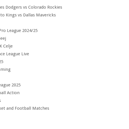
es Dodgers vs Colorado Rockies
o Kings vs Dallas Mavericks
 Pro League 2024/25
leej
K Celje
ce League Live
25
eaming
eague 2025
all Action
s
et and Football Matches