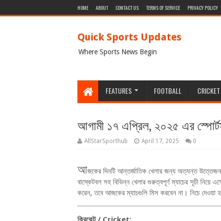
HOME
ABOUT
CONTACT US
TERMS OF SERVICE
PRIVACY POLICY
Quick Sports Updates
Where Sports News Begin
FEATURES
FOOTBALL
CRICKET
আগামী ১৭ এপ্রিল, ২০২৫ এর স্পোর্টস ম
AllStarSporthub
April 17, 2025
0
আ
জকের দিনটি আন্তর্জাতিক খেলার জন্য অত্যন্ত উত্তেজন
বাস্কেটবল সহ বিভিন্ন খেলার গুরুত্বপূর্ণ ম্যাচের সূচী নিয়
করেন
,
তবে আজকের ম্যাচগুলি মিস করবেন না। নিচে দেওয়া হল 
ক্রিকেট /
Cricket: