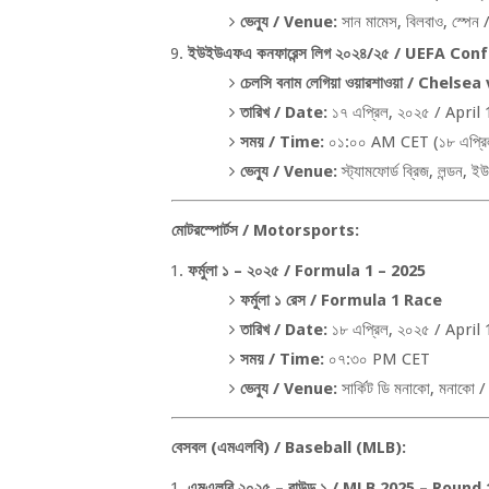
ভেন্যু /
Venue:
সান মামেস
,
বিলবাও
,
স্পেন 
ইউইউএফএ কনফারেন্স লিগ ২০২৪/২৫ /
UEFA Conf
চেলসি বনাম লেগিয়া ওয়ারশাওয়া /
Chelsea 
তারিখ /
Date:
১৭ এপ্রিল
,
২০২৫ /
April 
সময় /
Time:
০১:০০
AM CET (
১৮ এপ্রি
ভেন্যু /
Venue:
স্ট্যামফোর্ড ব্রিজ
,
লন্ডন
,
ইউ
মোটরস্পোর্টস /
Motorsports:
ফর্মুলা ১ – ২০২৫ /
Formula 1 – 2025
ফর্মুলা ১ রেস /
Formula 1 Race
তারিখ /
Date:
১৮ এপ্রিল
,
২০২৫ /
April 
সময় /
Time:
০৭:৩০
PM CET
ভেন্যু /
Venue:
সার্কিট ডি মনাকো
,
মনাকো 
বেসবল (এমএলবি) /
Baseball (MLB):
এমএলবি ২০২৫ – রাউন্ড ১ /
MLB 2025 – Round 