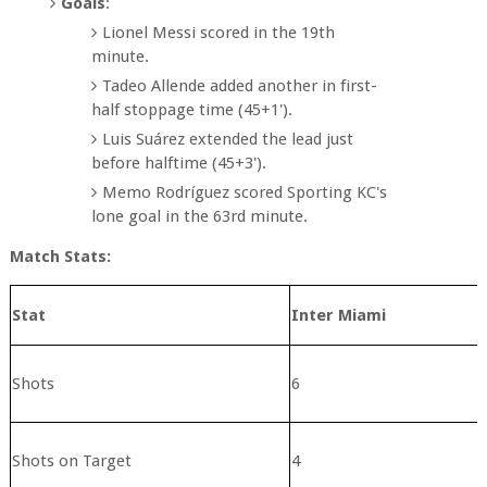
Goals
:
Lionel Messi scored in the 19th
minute.
Tadeo Allende added another in first-
half stoppage time (45+1').
Luis Suárez extended the lead just
before halftime (45+3').
Memo Rodríguez scored Sporting KC's
lone goal in the 63rd minute.
Match Stats:
Stat
Inter Miami
Shots
6
Shots on Target
4