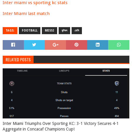
Inter miami vs sporting kc stats
Inter Miami last match
TAGS:
FOOTBALL
MESSI
ফুটবল
মেসি
RELATED POSTS
Inter Miami Triumphs Over Sporting KC: 3-1 Victory Secures 4-1
Aggregate in Concacaf Champions Cup!