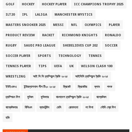
GOLF
HOCKEY
HOCKEY PLAYER
ICC CHAMPIONS TROPHY 2025
ILT20
IPL
LALIGA
MANCHESTER MYSTICS
MASTERS SNOOKER 2025
MESSI
NFL
OLYMPICS
PLAYER
PRODUCT REVIEW
RACKET
RICHMOND KNIGHTS
RONALDO
RUGBY
SAUDI PRO LEAGUE
SHEBELIEVES CUP 202
SOCCER
SOCCER PLAYER
SPORTS
TECHNOLOGY
TENNIS
TENNIS PLAYER
TIPS
UEFA
UK
WILSON CLASH 100
WRESTLING
আই সি সি চ্যাম্পিয়ন্স ট্রফি ২০২৫
আইসিসি চ্যাম্পিয়ন্স ট্রফি ২০২৫
ইউইএফএ
ইন্টারন্যাশনাল লীগ টি২০ ২০২৫
ক্রিকেট
ক্রিকেটার
ক্লাব
গলফ
চ্যাম্পিয়ন লিগ
ফুটবল
ফুটবলার
বাংলাদেশ চ্যাম্পিয়ন্স ট্রফি ২০২৫
বাস্কেটবল
বাস্কেটবলার
বিপিএল
ব্যাডমিন্টন
মেসি
রোনালদো
লা লিগা
সৌদি প্রো লিগ
হকি