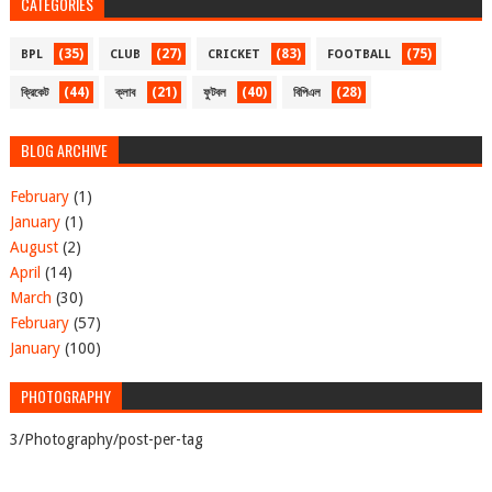
CATEGORIES
(35)
(27)
(83)
(75)
BPL
CLUB
CRICKET
FOOTBALL
(44)
(21)
(40)
(28)
ক্রিকেট
ক্লাব
ফুটবল
বিপিএল
BLOG ARCHIVE
February
(1)
January
(1)
August
(2)
April
(14)
March
(30)
February
(57)
January
(100)
PHOTOGRAPHY
3/Photography/post-per-tag