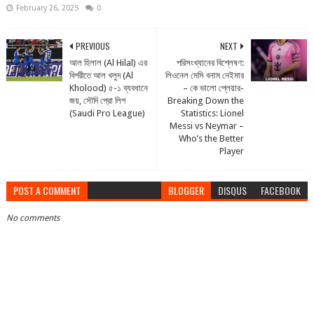
February 26, 2025
0
PREVIOUS
NEXT
আল হিলাল (Al Hilal) এর
পরিসংখ্যানের বিশ্লেষণ:
বিপরীতে আল খলুদ (Al
লিওনেল মেসি বনাম নেইমার
Kholood) ৫-১ ব্যবধানে
– কে ভালো প্লেয়ার-
জয়, সৌদি প্রো লিগ
Breaking Down the
(Saudi Pro League)
Statistics: Lionel
Messi vs Neymar –
Who’s the Better
Player
POST A COMMENT
BLOGGER
DISQUS
FACEBOOK
No comments