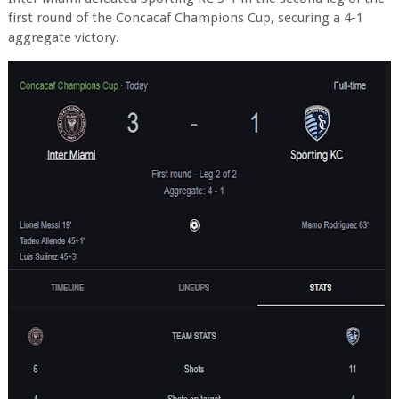
first round of the Concacaf Champions Cup, securing a 4-1
aggregate victory.