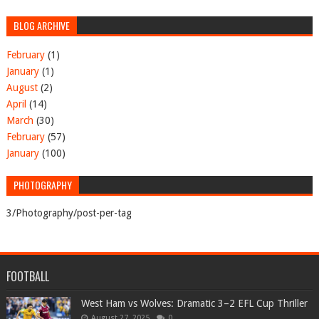
BLOG ARCHIVE
February
(1)
January
(1)
August
(2)
April
(14)
March
(30)
February
(57)
January
(100)
PHOTOGRAPHY
3/Photography/post-per-tag
FOOTBALL
West Ham vs Wolves: Dramatic 3–2 EFL Cup Thriller
August 27, 2025
0