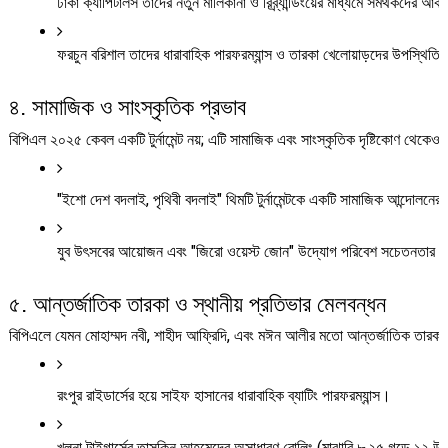
ঢাকা ক্যাপিটালস তাদের নতুন মালিকানা ও রিব্র্যান্ডিংয়ের মাধ্যমে সমর্থকদের আক
ফরচুন বরিশাল তাদের ধারাবাহিক পারফরম্যান্স ও তারকা খেলোয়াড়দের উপস্থিতি
৪. সামাজিক ও সাংস্কৃতিক প্রভাব
বিপিএল ২০২৫ কেবল একটি টুর্নামেন্ট নয়; এটি সামাজিক এবং সাংস্কৃতিক দৃষ্টিকোণ থেকেও গ
"ইশো দেশ বদলাই, পৃথিবী বদলাই" থিমটি টুর্নামেন্টকে একটি সামাজিক আন্দোলনের 
যুব উৎসবের আয়োজন এবং "জিরো ওয়েস্ট জোন" উদ্যোগ পরিবেশ সচেতনতার বার্তা
৫. আন্তর্জাতিক তারকা ও স্থানীয় প্রতিভার মেলবন্ধন
বিপিএলে যেমন মোহাম্মদ নবী, শাহীদ আফ্রিদি, এবং মঈন আলীর মতো আন্তর্জাতিক তারকার
রংপুর রাইডার্সের হয়ে সাইফ হাসানের ধারাবাহিক ব্যাটিং পারফরম্যান্স।
খুলনা টাইগার্সের তাসকিন আহমেদের অসাধারণ বোলিং (মাঝারি ৮.২৫ গড়ে ১২ 