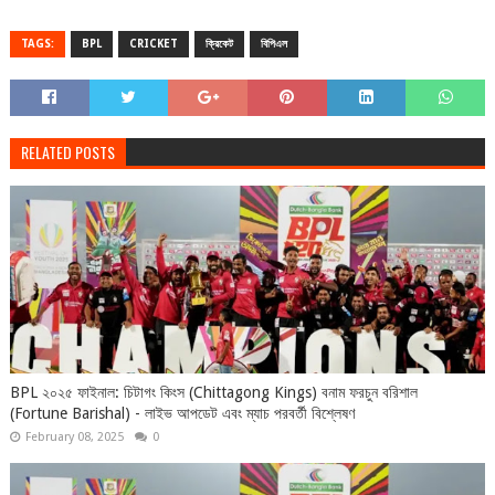
TAGS:
BPL
CRICKET
ক্রিকেট
বিপিএল
RELATED POSTS
BPL ২০২৫ ফাইনাল: চিটাগং কিংস (Chittagong Kings) বনাম ফরচুন বরিশাল
(Fortune Barishal) - লাইভ আপডেট এবং ম্যাচ পরবর্তী বিশ্লেষণ
February 08, 2025
0