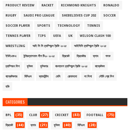
PRODUCT REVIEW
RACKET
RICHMOND KNIGHTS
RONALDO
RUGBY
SAUDI PRO LEAGUE
SHEBELIEVES CUP 202
SOCCER
SOCCER PLAYER
SPORTS
TECHNOLOGY
TENNIS
TENNIS PLAYER
TIPS
UEFA
UK
WILSON CLASH 100
WRESTLING
আই সি সি চ্যাম্পিয়ন্স ট্রফি ২০২৫
আইসিসি চ্যাম্পিয়ন্স ট্রফি ২০২৫
ইউইএফএ
ইন্টারন্যাশনাল লীগ টি২০ ২০২৫
ক্রিকেট
ক্রিকেটার
ক্লাব
গলফ
চ্যাম্পিয়ন লিগ
ফুটবল
ফুটবলার
বাংলাদেশ চ্যাম্পিয়ন্স ট্রফি ২০২৫
বাস্কেটবল
বাস্কেটবলার
বিপিএল
ব্যাডমিন্টন
মেসি
রোনালদো
লা লিগা
সৌদি প্রো লিগ
হকি
CATEGORIES
(35)
(27)
(83)
(75)
BPL
CLUB
CRICKET
FOOTBALL
(44)
(21)
(40)
(28)
ক্রিকেট
ক্লাব
ফুটবল
বিপিএল