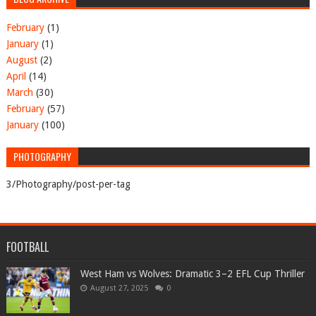
February
(1)
January
(1)
August
(2)
April
(14)
March
(30)
February
(57)
January
(100)
PHOTOGRAPHY
3/Photography/post-per-tag
FOOTBALL
West Ham vs Wolves: Dramatic 3–2 EFL Cup Thriller
August 27, 2025
0