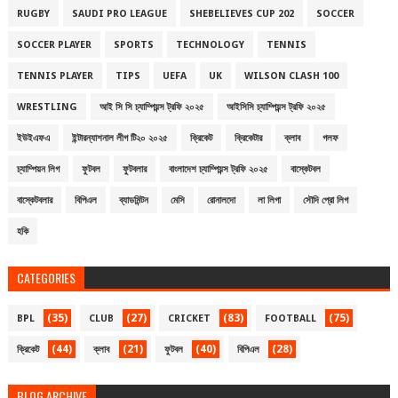
RUGBY
SAUDI PRO LEAGUE
SHEBELIEVES CUP 202
SOCCER
SOCCER PLAYER
SPORTS
TECHNOLOGY
TENNIS
TENNIS PLAYER
TIPS
UEFA
UK
WILSON CLASH 100
WRESTLING
আই সি সি চ্যাম্পিয়ন্স ট্রফি ২০২৫
আইসিসি চ্যাম্পিয়ন্স ট্রফি ২০২৫
ইউইএফএ
ইন্টারন্যাশনাল লীগ টি২০ ২০২৫
ক্রিকেট
ক্রিকেটার
ক্লাব
গলফ
চ্যাম্পিয়ন লিগ
ফুটবল
ফুটবলার
বাংলাদেশ চ্যাম্পিয়ন্স ট্রফি ২০২৫
বাস্কেটবল
বাস্কেটবলার
বিপিএল
ব্যাডমিন্টন
মেসি
রোনালদো
লা লিগা
সৌদি প্রো লিগ
হকি
CATEGORIES
(35)
(27)
(83)
(75)
BPL
CLUB
CRICKET
FOOTBALL
(44)
(21)
(40)
(28)
ক্রিকেট
ক্লাব
ফুটবল
বিপিএল
BLOG ARCHIVE