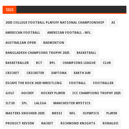
TAGS
2025 COLLEGE FOOTBALL PLAYOFF NATIONAL CHAMPIONSHIP
AI
AMERICAN FOOTBALL
AMERICAN FOOTBALL - NFL
AUSTRALIAN OPEN
BADMINTON
BANGLADESH CHAMPIONS TROPHY 2025
BASKETBALL
BASKETBALLER
BCT
BPL
CHAMPIONS LEAGUE
CLUB
CRICKET
CRICKETER
DAYTONA
EARTH DAY
ESCAPE THE ROCK 2025 WRESTLING
FOOTBALL
FOOTBALLER
GOLF
HOCKEY
HOCKEY PLAYER
ICC CHAMPIONS TROPHY 2025
ILT20
IPL
LALIGA
MANCHESTER MYSTICS
MASTERS SNOOKER 2025
MESSI
NFL
OLYMPICS
PLAYER
PRODUCT REVIEW
RACKET
RICHMOND KNIGHTS
RONALDO