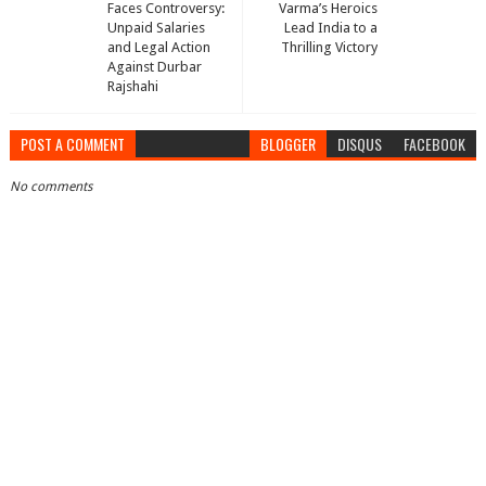
Faces Controversy:
Varma’s Heroics
Unpaid Salaries
Lead India to a
and Legal Action
Thrilling Victory
Against Durbar
Rajshahi
POST A COMMENT
BLOGGER
DISQUS
FACEBOOK
No comments