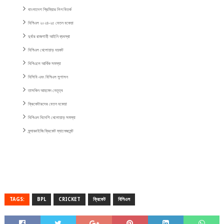
বাংলাদেশ প্রিমিয়ার লিগ বিতর্ক
বিপিএল ২০২৪-২৫ বেতন বকেয়া
দুর্বার রাজশাহী আইনি ব্যবস্থা
বিপিএল খেলোয়াড় বয়কট
বিপিএলে আর্থিক সমস্যা
বিসিবি এবং বিপিএল সুশাসন
তাসকিন আহমেদ নেতৃত্ব
ক্রিকেটারদের বেতন বকেয়া
বিপিএল বিদেশি খেলোয়াড় সমস্যা
ফ্র্যাঞ্চাইজি ক্রিকেট ম্যানেজমেন্ট
TAGS:
BPL
CRICKET
ক্রিকেট
বিপিএল